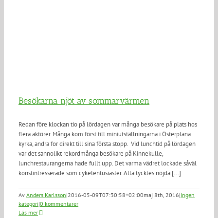
Besökarna njöt av sommarvärmen
Redan före klockan tio på lördagen var många besökare på plats hos
flera aktörer. Många kom först till miniutställningarna i Österplana
kyrka, andra for direkt till sina första stopp. Vid lunchtid på lördagen
var det sannolikt rekordmånga besökare på Kinnekulle,
lunchrestaurangerna hade fullt upp. Det varma vädret lockade såväl
konstintresserade som cykelentusiaster. Alla tycktes nöjda [...]
Av
Anders Karlsson
|
2016-05-09T07:30:58+02:00
maj 8th, 2016
|
Ingen
kategori
|
0 kommentarer
Läs mer