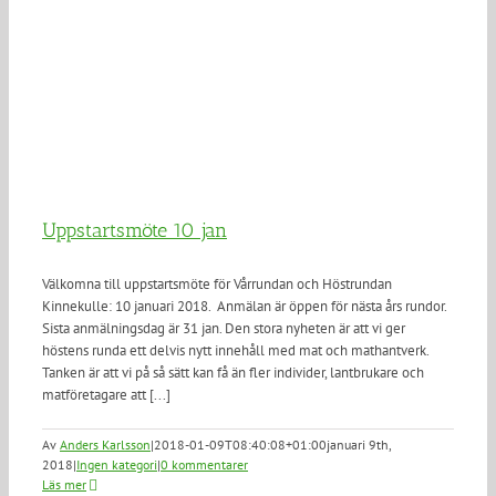
Uppstartsmöte 10 jan
Välkomna till uppstartsmöte för Vårrundan och Höstrundan
Kinnekulle: 10 januari 2018. Anmälan är öppen för nästa års rundor.
Sista anmälningsdag är 31 jan. Den stora nyheten är att vi ger
höstens runda ett delvis nytt innehåll med mat och mathantverk.
Tanken är att vi på så sätt kan få än fler individer, lantbrukare och
matföretagare att [...]
Av
Anders Karlsson
|
2018-01-09T08:40:08+01:00
januari 9th,
2018
|
Ingen kategori
|
0 kommentarer
Läs mer