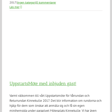
2017
|
Ingen kategori
|
0 kommentarer
Läs mer
UppstartsMöte med inbjuden gäst!
Varmt välkommen till vårt Uppstartsmöte för Vårrundan och
Returrundan Kinnekulle 2017. Det blir information om rundorna och
hjälp för dem som önskar att anmäla sig och få sin egen
minihemsida under paraplyet Mötesplats Kinnekulle. Vi har även