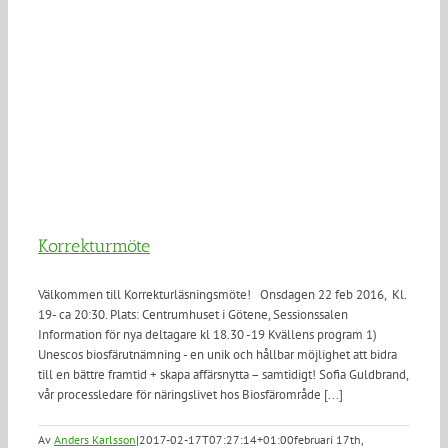
Korrekturmöte
Välkommen till Korrekturläsningsmöte! Onsdagen 22 feb 2016, Kl.
19- ca 20:30. Plats: Centrumhuset i Götene, Sessionssalen
Information för nya deltagare kl 18.30 -19 Kvällens program 1)
Unescos biosfärutnämning - en unik och hållbar möjlighet att bidra
till en bättre framtid + skapa affärsnytta – samtidigt! Sofia Guldbrand,
vår processledare för näringslivet hos Biosfärområde [...]
Av
Anders Karlsson
|
2017-02-17T07:27:14+01:00
februari 17th,