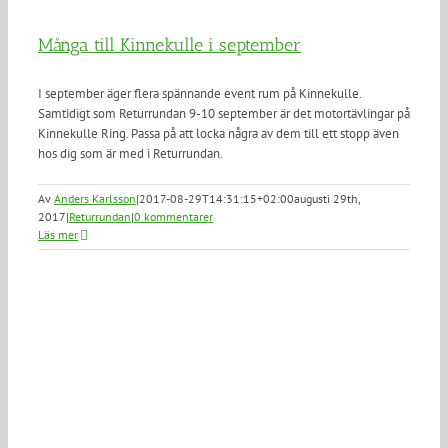
Många till Kinnekulle i september
I september äger flera spännande event rum på Kinnekulle.
Samtidigt som Returrundan 9-10 september är det motortävlingar på
Kinnekulle Ring. Passa på att locka några av dem till ett stopp även
hos dig som är med i Returrundan.
Av
Anders Karlsson
|
2017-08-29T14:31:15+02:00
augusti 29th,
2017
|
Returrundan
|
0 kommentarer
Läs mer