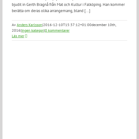
bjudit in Gerth Bragnå från Mat och Kultur i Falköping. Han kommer
berätta om deras olika arrangemang, bland [...]
Av
Anders Karlsson
|
2016-12-10T15:37:12+01:00
december 10th,
2016
|
Ingen kategori
|
0 kommentarer
Läs mer