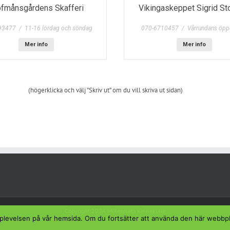
ofmånsgårdens Skafferi
Vikingaskeppet Sigrid St
3477 / 11-16 lördag och söndag
070-6710457 / Vårrundans öppe
Mer info
Mer info
(högerklicka och välj ”Skriv ut” om du vill skriva ut sidan)
Copyright 2024 Mötesplats Kinnekulle
a upplevelsen på vår hemsida. Om du fortsätter att använda den här webb