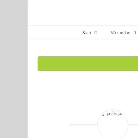
Fortsätt
till
innehållet
Start
Vårrundan