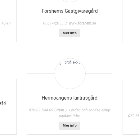
Forshems Gästgivaregård
 10-17
0501-42055 / www.forshem.se
Mer info
Hermoängens lantrasgård
afé
076-89 544 69 Gittan / Lördag och söndag enligt
rundans tider
070 6
Mer info