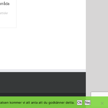
orråda
ttider
platsen kommer vi att anta att du godkänner detta.
Ok
Nej