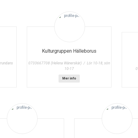
Kulturgruppen Hälleborus
rundans
0733667708 (Helena Wänerskär) / Lör 10-18, sön
10-17
0
Mer info