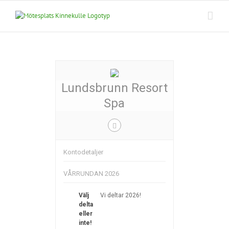
Fortsätt
till
innehållet
Lundsbrunn Resort
Spa
Kontodetaljer
VÅRRUNDAN 2026
Välj
Vi deltar 2026!
delta
eller
inte!