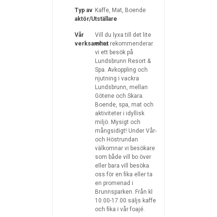
Typ av
Kaffe, Mat, Boende
aktör/Utställare
Vår
Vill du lyxa till det lite
verksamhet
extra rekommenderar
vi ett besök på
Lundsbrunn Resort &
Spa. Avkoppling och
njutning i vackra
Lundsbrunn, mellan
Götene och Skara.
Boende, spa, mat och
aktiviteter i idyllisk
miljö. Mysigt och
mångsidigt! Under Vår-
och Höstrundan
välkomnar vi besökare
som både vill bo över
eller bara vill besöka
oss för en fika eller ta
en promenad i
Brunnsparken. Från kl
10.00-17.00 säljs kaffe
och fika i vår foajé.