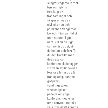
slingrar vägarna in mot
byn som göms
försiktigt av
trädsamlingar och
skapar en oas av
idylliska hus och
prunkande trädgårdar.
Lyx och flärd samtidigt
som naturen ligger
nära. Vill du ha lugn
och ro får du det, vill
du ha fart och fläkt får
du det. Hotellet med
dess spa och
konferenslokaler ligger
vid foten av Kinnekulle.
Hos oss hittar du allt
från spaerbjudanden,
golfpaket,
vandringspaket,
weekendpaket,
padelpaket, yoga,
konferens med eller
utan aktivitet. Det ska
vara mysigt att komma