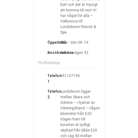
bort och det är mysigt
att komma till oss! Vi
har något för alla –
Välkomna till
Lundsbrunn Resort &
Spa
Öppettider
Mån - Sön 08 -19
Besöksadress
Brunnsvägen 32
Profildetaljer
Telefon
051157190
1
Telefon
Lundsbrunn ligger
2
mellan Skara och
Götene – i hjärtat av
Västergötland – någon
kilometer från E20.
Vägen fram till
kurorten är tydligt
skyltad från både E20
och väg 44 mellan