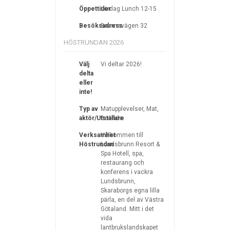
Öppettider
Lördag Lunch 12-15
Besöksadress
Brunnsvägen 32
HÖSTRUNDAN 2026
Välj
Vi deltar 2026!
delta
eller
inte!
Typ av
Matupplevelser, Mat,
aktör/Utställare
Boende
Verksamhet
Välkommen till
Höstrundan
Lundsbrunn Resort &
Spa Hotell, spa,
restaurang och
konferens i vackra
Lundsbrunn,
Skaraborgs egna lilla
pärla, en del av Västra
Götaland. Mitt i det
vida
lantbrukslandskapet