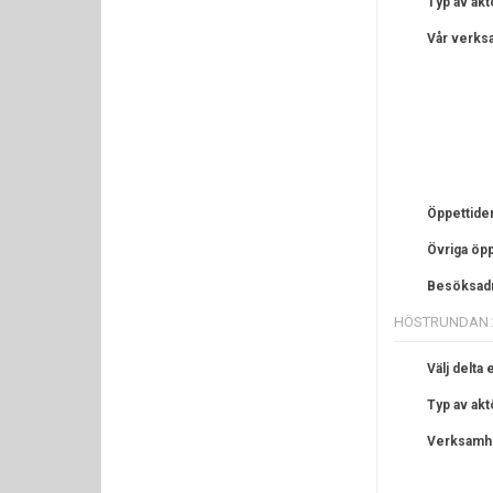
Typ av akt
Vår verks
Öppettide
Övriga öpp
Besöksad
HÖSTRUNDAN 
Välj delta e
Typ av akt
Verksamh