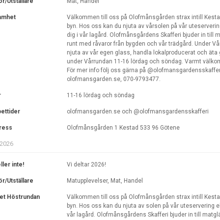
ör/Utställare
Mat, Handel
amhet
Välkommen till oss på Olofmånsgården strax intill Kestad
byn. Hos oss kan du njuta av vårsolen på vår uteserverin
dig i vår lagård. Olofmånsgårdens Skafferi bjuder in till 
runt med råvaror från bygden och vår trädgård. Under V
njuta av vår egen glass, handla lokalproducerat och äta 
under Vårrundan 11-16 lördag och söndag. Varmt välkom
För mer info följ oss gärna på @olofmansgardensskaffer
olofmansgarden.se, 070-9793477.
r
11-16 lördag och söndag
ettider
olofmansgarden.se och @olofmansgardensskafferi
ress
Olofmånsgården 1 Kestad 533 96 Götene
2026
ller inte!
Vi deltar 2026!
ör/Utställare
Matupplevelser, Mat, Handel
et Höstrundan
Välkommen till oss på Olofmånsgården strax intill Kestad
byn. Hos oss kan du njuta av solen på vår uteservering el
vår lagård. Olofmånsgårdens Skafferi bjuder in till matgl