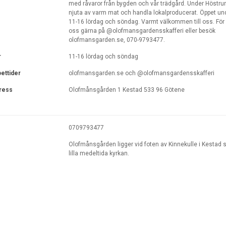
med råvaror från bygden och vår trädgård. Under Höstr
njuta av varm mat och handla lokalproducerat. Öppet u
11-16 lördag och söndag. Varmt välkommen till oss. För m
oss gärna på @olofmansgardensskafferi eller besök
olofmansgarden.se, 070-9793477.
r
11-16 lördag och söndag
ettider
olofmansgarden.se och @olofmansgardensskafferi
ress
Olofmånsgården 1 Kestad 533 96 Götene
0709793477
Olofmånsgården ligger vid foten av Kinnekulle i Kestad st
lilla medeltida kyrkan.