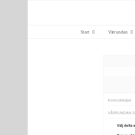
Fortsätt
till
innehållet
Start
Vårrundan
Kontodetaljer
VÅRRUNDAN 2
Välj delta e