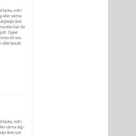
 kyrka, mitt i
g eller värma
matglädje året
årrundan kan du
gott. Öppet
men till oss.
i eller besök
 kyrka, mitt i
ler värma dig i
ädje året runt