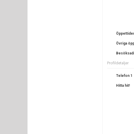
Öppettide
Övriga öpp
Besöksad
Profildetaljer
Telefon 1
Hitta hit!