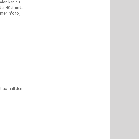
undan kan du
nder Höstrundan
er info följ
rax intill den