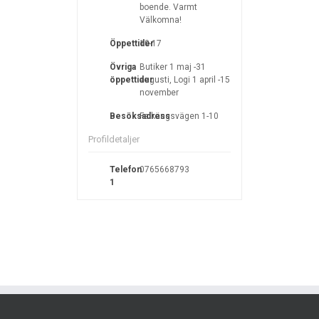
boende. Varmt
Välkomna!
Öppettider
10-17
Övriga
Butiker 1 maj -31
öppettider
augusti, Logi 1 april -15
november
Besöksadress
Falkängsvägen 1-10
Profildetaljer
Telefon
0765668793
1