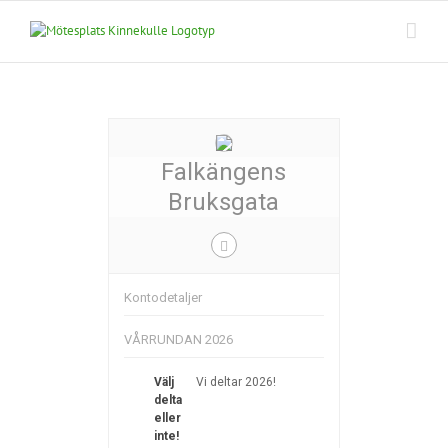
Fortsätt
till
innehållet
Falkängens
Bruksgata
Kontodetaljer
VÅRRUNDAN 2026
Välj
Vi deltar 2026!
delta
eller
inte!