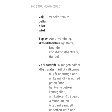
HÖSTRUNDAN 2026
Välj
Vi deltar 2026!
delta
eller
inte!
Typ av
Återanvändning,
aktör/Utställare
Barnvänligt, Kaffe,
Boende,
Konst/konsthantverk,
Handel
Verksamhet
Vi på Falkängen hälsar
Höstrundan
alla hjärtligt välkomna
till vår charmiga och
unika miljö! Här utmed
gatan finns
hantverksbutiker,
konstgalleri,
antikviteter & trädgård,
4 museum, en
örtagård samt ett
underbart café och