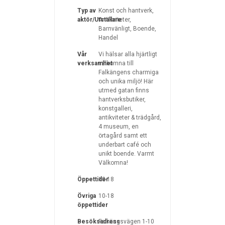
Typ av
Konst och hantverk,
aktör/Utställare
Antikviteter,
Barnvänligt, Boende,
Handel
Vår
Vi hälsar alla hjärtligt
verksamhet
välkomna till
Falkängens charmiga
och unika miljö! Här
utmed gatan finns
hantverksbutiker,
konstgalleri,
antikviteter & trädgård,
4 museum, en
örtagård samt ett
underbart café och
unikt boende. Varmt
Välkomna!
Öppettider
10-18
Övriga
10-18
öppettider
Besöksadress
Falkängsvägen 1-10