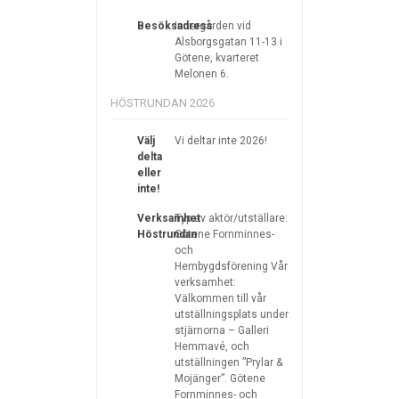
Besöksadress
Innergården vid
Alsborgsgatan 11-13 i
Götene, kvarteret
Melonen 6.
HÖSTRUNDAN 2026
Välj
Vi deltar inte 2026!
delta
eller
inte!
Verksamhet
Typ av aktör/utställare:
Höstrundan
Götene Fornminnes-
och
Hembygdsförening Vår
verksamhet:
Välkommen till vår
utställningsplats under
stjärnorna – Galleri
Hemmavé, och
utställningen ”Prylar &
Mojänger”. Götene
Fornminnes- och