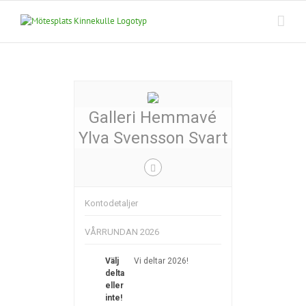
Fortsätt
till
innehållet
Galleri Hemmavé
Ylva Svensson Svart
Kontodetaljer
VÅRRUNDAN 2026
Välj
Vi deltar 2026!
delta
eller
inte!