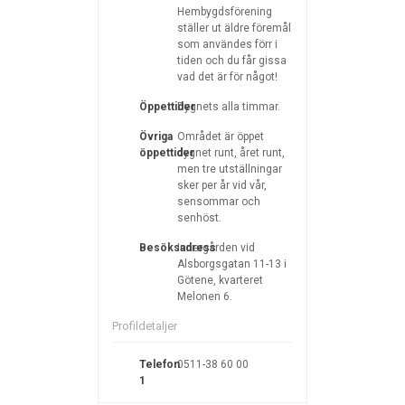
Hembygdsförening
ställer ut äldre föremål
som användes förr i
tiden och du får gissa
vad det är för något!
Öppettider
Dygnets alla timmar.
Övriga
Området är öppet
öppettider
dygnet runt, året runt,
men tre utställningar
sker per år vid vår,
sensommar och
senhöst.
Besöksadress
Innergården vid
Alsborgsgatan 11-13 i
Götene, kvarteret
Melonen 6.
Profildetaljer
Telefon
0511-38 60 00
1