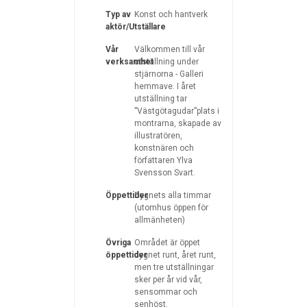
Typ av
Konst och hantverk
aktör/Utställare
Vår
Välkommen till vår
verksamhet
utställning under
stjärnorna - Galleri
hemmave. I året
utställning tar
”Västgötagudar”plats i
montrarna, skapade av
illustratören,
konstnären och
författaren Ylva
Svensson Svart.
Öppettider
Dygnets alla timmar
(utomhus öppen för
allmänheten)
Övriga
Området är öppet
öppettider
dygnet runt, året runt,
men tre utställningar
sker per år vid vår,
sensommar och
senhöst.