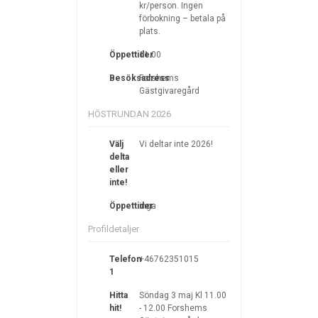
kr/person. Ingen
förbokning – betala på
plats.
Öppettider
11.00
Besöksadress
Forshems
Gästgivaregård
HÖSTRUNDAN 2026
Välj
Vi deltar inte 2026!
delta
eller
inte!
Öppettider
inga
Profildetaljer
Telefon
+46762351015
1
Hitta
Söndag 3 maj Kl 11.00
hit!
- 12.00 Forshems