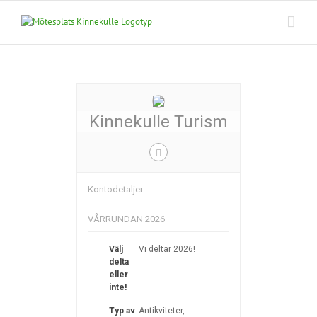
Fortsätt
till
innehållet
Kinnekulle Turism
Kontodetaljer
VÅRRUNDAN 2026
Välj
Vi deltar 2026!
delta
eller
inte!
Typ av
Antikviteter,