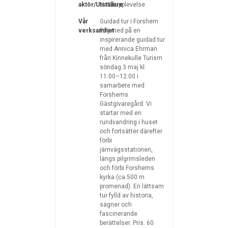
aktör/Utställare
Naturupplevelse
Vår
Guidad tur i Forshem
verksamhet
Följ med på en
inspirerande guidad tur
med Annica Ehrman
från Kinnekulle Turism
söndag 3 maj kl.
11.00–12.00 i
samarbete med
Forshems
Gästgivaregård. Vi
startar med en
rundvandring i huset
och fortsätter därefter
förbi
järnvägsstationen,
längs pilgrimsleden
och förbi Forshems
kyrka (ca 500 m
promenad). En lättsam
tur fylld av historia,
sägner och
fascinerande
berättelser. Pris: 60