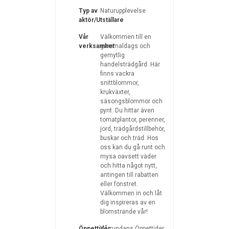
Typ av
Naturupplevelse
aktör/Utställare
Vår
Välkommen till en
verksamhet
gammaldags och
gemytlig
handelsträdgård. Här
finns vackra
snittblommor,
krukväxter,
säsongsblommor och
pynt. Du hittar även
tomatplantor, perenner,
jord, trädgårdstillbehör,
buskar och träd. Hos
oss kan du gå runt och
mysa oavsett väder
och hitta något nytt,
antingen till rabatten
eller fönstret.
Välkommen in och låt
dig inspireras av en
blomstrande vår!
Öppettider
Vårrundans Öppettider