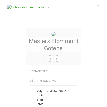
Fortsätt
till
innehållet
Mästers Blommor i
Götene
Kontodetaljer
VÅRRUNDAN 2026
Välj
Vi deltar 2026!
delta
eller
inte!