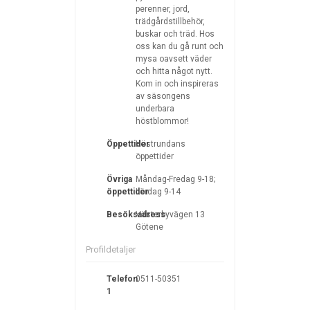
perenner, jord,
trädgårdstillbehör,
buskar och träd. Hos
oss kan du gå runt och
mysa oavsett väder
och hitta något nytt.
Kom in och inspireras
av säsongens
underbara
höstblommor!
Öppettider
Höstrundans
öppettider
Övriga
Måndag-Fredag 9-18;
öppettider
Lördag 9-14
Besöksadress
Västerbyvägen 13
Götene
Profildetaljer
Telefon
0511-50351
1