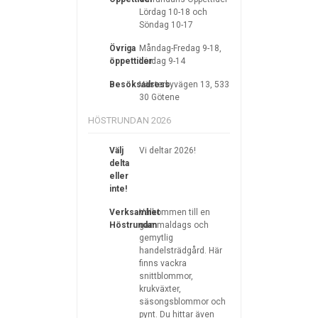
Lördag 10-18 och
Söndag 10-17
Övriga
Måndag-Fredag 9-18,
öppettider
Lördag 9-14
Besöksadress
Västerbyvägen 13, 533
30 Götene
HÖSTRUNDAN 2026
Välj
Vi deltar 2026!
delta
eller
inte!
Verksamhet
Välkommen till en
Höstrundan
gammaldags och
gemytlig
handelsträdgård. Här
finns vackra
snittblommor,
krukväxter,
säsongsblommor och
pynt. Du hittar även