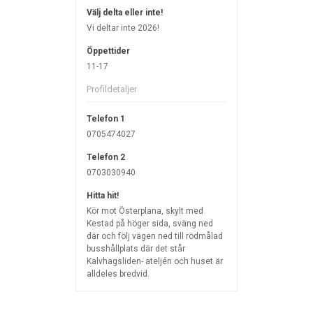
Välj delta eller inte!
Vi deltar inte 2026!
Öppettider
11-17
Profildetaljer
Telefon 1
0705474027
Telefon 2
0703030940
Hitta hit!
Kör mot Österplana, skylt med
Kestad på höger sida, sväng ned
där och följ vägen ned till rödmålad
busshållplats där det står
Kalvhagsliden- ateljén och huset är
alldeles bredvid.