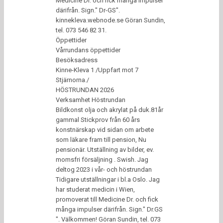
Medicine Dr. och fick många impulser
därifrån. Sign." Dr-GS".
kinnekleva.webnode.se Göran Sundin,
tel. 073 546 82 31.
Öppettider
Vårrundans öppettider
Besöksadress
Kinne-Kleva 1 /Uppfart mot 7
Stjärnorna./
HÖSTRUNDAN 2026
Verksamhet Höstrundan
Bildkonst olja och akrylat på duk.81år
gammal Stickprov från 60 års
konstnärskap vid sidan om arbete
som läkare fram till pension, Nu
pensionär. Utställning av bilder, ev.
momsfri försäljning . Swish. Jag
deltog 2023 i vår- och höstrundan
Tidigare utställningar i bl.a Oslo. Jag
har studerat medicin i Wien,
promoverat till Medicine Dr. och fick
många impulser därifrån. Sign." Dr.GS
". Välkommen! Göran Sundin, tel. 073