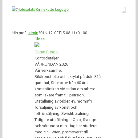
Fortsätt
till
innehållet
Min profil
admin
2016-12-05T15:08:11+01:00
Close
Göran Sundin
Kontodetaljer
VÅRRUNDAN 2026
Vår verksamhet
Bildkonst olja och akrylat på duk. 81år
gammal, Stickprov från 60 års
konstnärskap vid sidan om arbete
som läkare fram till pension,
Utställning av bilder, ev. momsfri
försäljning av konst och
lottförsäljning. Swishbetalning.
Tidigare utställningar Oslo, Sverige
och vårrundor mm. Jag har studerat
medicin i Wien, promoverat till