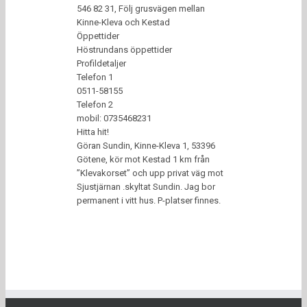
546 82 31, Följ grusvägen mellan
Kinne-Kleva och Kestad
Öppettider
Höstrundans öppettider
Profildetaljer
Telefon 1
0511-58155
Telefon 2
mobil: 0735468231
Hitta hit!
Göran Sundin, Kinne-Kleva 1, 53396
Götene, kör mot Kestad 1 km från
”Klevakorset” och upp privat väg mot
Sjustjärnan .skyltat Sundin. Jag bor
permanent i vitt hus. P-platser finnes.