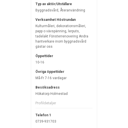
Typ av aktör/Utställare
Byggnadsvård, Återanvändning
Verksamhet Höstrundan
Kulturmåleri, dekorationsmåleri,
papp o vävspänning, lerputs,
tadelakt Fönsterrenovering Andra
hantverkare inom byggnadsvård
gästar oss
Öppettider
10-16
Övriga öppettider
Må-Fr 7-16 vardagar
Besöksadress
Hökatorp Holmestad
Profildetaljer
Telefon 1
0739-931703