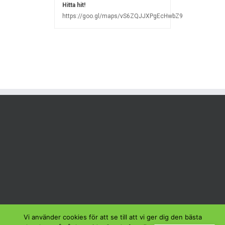
Hitta hit!
https://goo.gl/maps/vS6ZQJJXPgEcHwbZ9
Vi använder cookies för att se till att vi ger dig den bästa