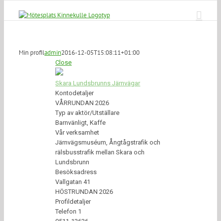
Fortsätt
till
innehållet
Min profil
admin
2016-12-05T15:08:11+01:00
Close
Skara Lundsbrunns Järnvägar
Kontodetaljer
VÅRRUNDAN 2026
Typ av aktör/Utställare
Barnvänligt, Kaffe
Vår verksamhet
Järnvägsmuséum, Ångtågstrafik och
rälsbusstrafik mellan Skara och
Lundsbrunn
Besöksadress
Vallgatan 41
HÖSTRUNDAN 2026
Profildetaljer
Telefon 1