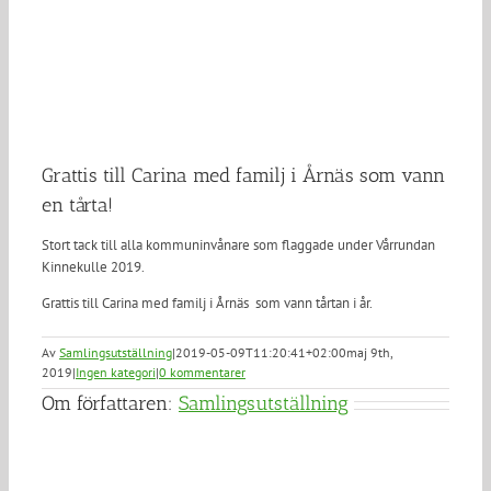
Grattis till Carina med familj i Årnäs som vann
en tårta!
Stort tack till alla kommuninvånare som flaggade under Vårrundan
Kinnekulle 2019.
Grattis till Carina med familj i Årnäs som vann tårtan i år.
Av
Samlingsutställning
|
2019-05-09T11:20:41+02:00
maj 9th,
2019
|
Ingen kategori
|
0 kommentarer
Om författaren:
Samlingsutställning