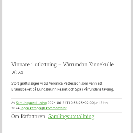
Vinnare i utlottning – Vårrundan Kinnekulle
2024
Stort grattis säger vi till Veronica Pettersson som vann ett
Brunnspaket på Lundsbrunn Resort och Spa i Vårrundans tävling.
Av
Samlingsutställning
|
2024-06-24T10:38:23+02:00
juni 24th,
2024
|
Ingen kategori
|
0 kommentarer
Om författaren:
Samlingsutställning