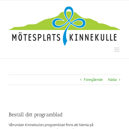
Fortsätt
till
innehållet
Föregående
Nästa
Visa
större
Beställ ditt programblad
bild
Vårrundan Kinnekulles programblad finns att hämta på